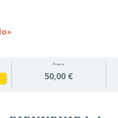
do»
Precio
50,00 €