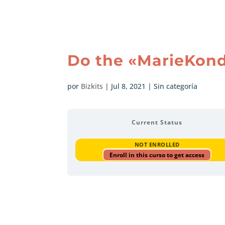
Do the «MarieKon
por
Bizkits
|
Jul 8, 2021
| Sin categoría
Current Status
NOT ENROLLED
Enroll in this curso to get access